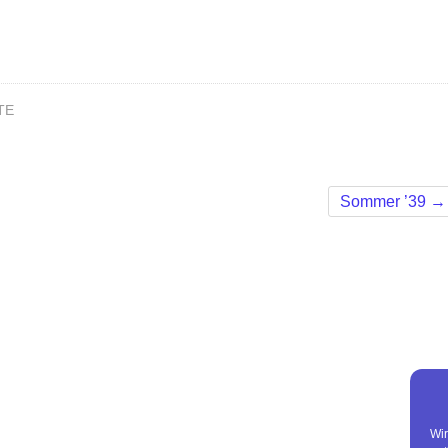
TE
Sommer ’39
→
Wir