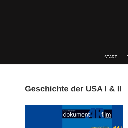
Skip
to
content
START
Geschichte der USA I & II