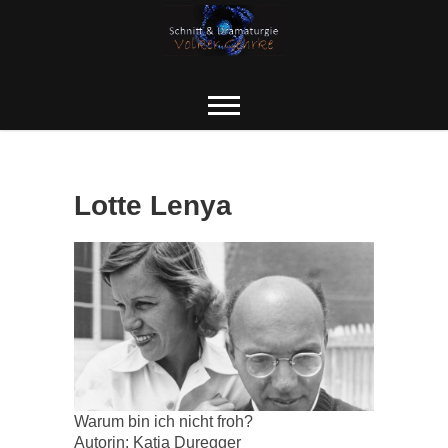
Skip
to
content
Lotte Lenya
Warum bin ich nicht froh?
Autorin: Katja Duregger