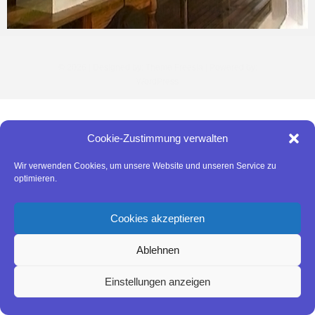
© 2026
| Designed by:
Theme Freesia
| Powered by:
WordPress
Cookie-Zustimmung verwalten
Wir verwenden Cookies, um unsere Website und unseren Service zu
optimieren.
Cookies akzeptieren
Ablehnen
Einstellungen anzeigen